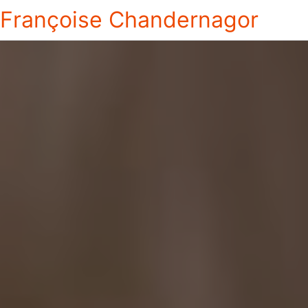
Françoise Chandernagor