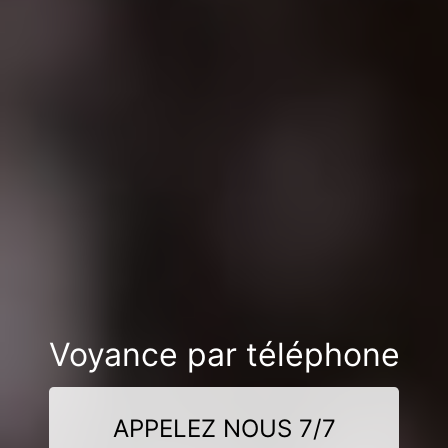
Voyance par téléphone
APPELEZ NOUS 7/7