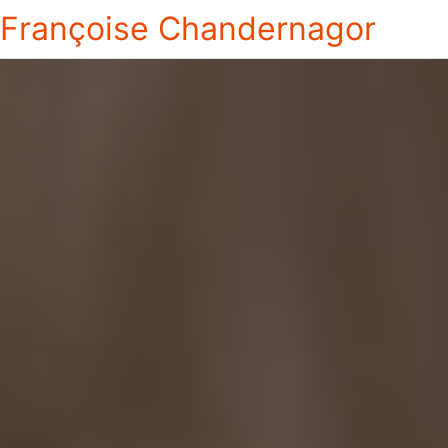
Françoise Chandernagor