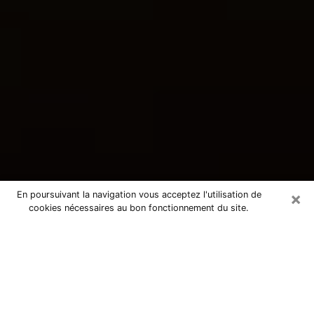
×
En poursuivant la navigation vous acceptez l'utilisation de
cookies nécessaires au bon fonctionnement du site.
Consultation avec une voyante
tarologue à Saint-Dié-des-Vosges
88100