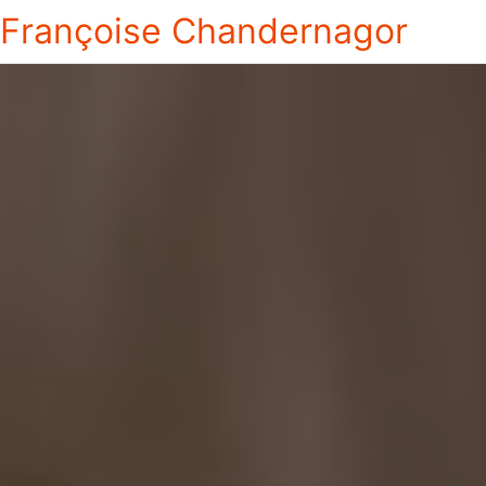
Françoise Chandernagor