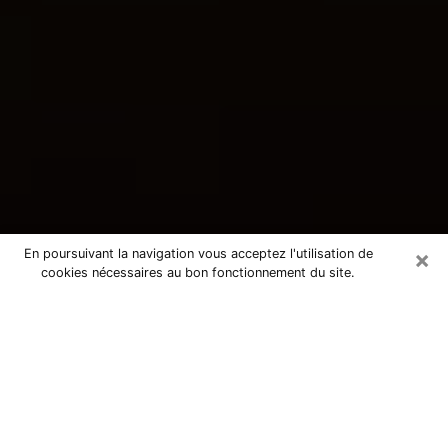
×
En poursuivant la navigation vous acceptez l'utilisation de
cookies nécessaires au bon fonctionnement du site.
Consultation avec une voyante
tarologue à Villeneuve-sur-Yonne
89500