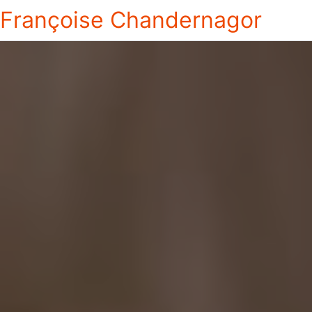
Françoise Chandernagor