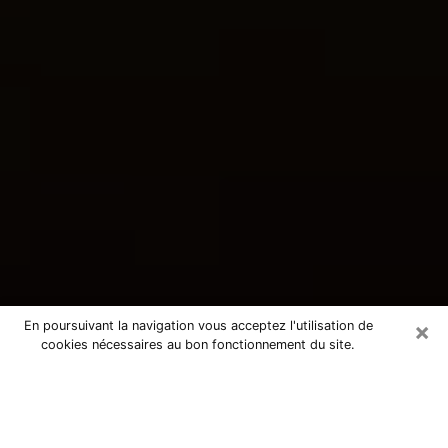
×
En poursuivant la navigation vous acceptez l'utilisation de
cookies nécessaires au bon fonctionnement du site.
Consultation avec une voyante
tarologue dans l'Yonne 89