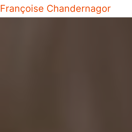
Françoise Chandernagor