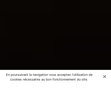
×
En poursuivant la navigation vous acceptez l'utilisation de
cookies nécessaires au bon fonctionnement du site.
Consultation avec une voyante
tarologue à La Chapelle-Saint-Luc
10600