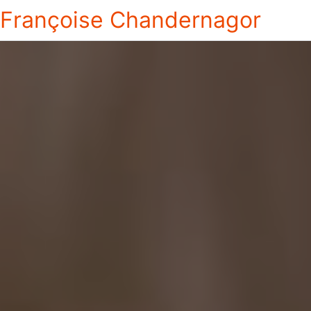
Françoise Chandernagor