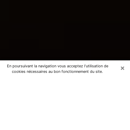
×
En poursuivant la navigation vous acceptez l'utilisation de
cookies nécessaires au bon fonctionnement du site.
Consultation avec une voyante
tarologue à Nogent-sur-Seine
10400