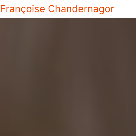
Françoise Chandernagor