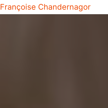
Françoise Chandernagor