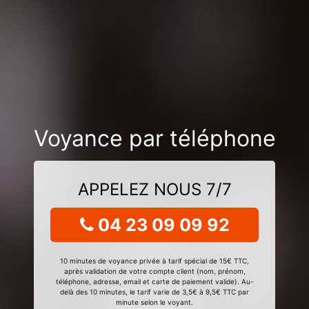
Voyance par téléphone
APPELEZ NOUS 7/7
04 23 09 09 92
10 minutes de voyance privée à tarif spécial de 15€ TTC,
après validation de votre compte client (nom, prénom,
téléphone, adresse, email et carte de paiement valide). Au-
delà des 10 minutes, le tarif varie de 3,5€ à 9,5€ TTC par
minute selon le voyant.