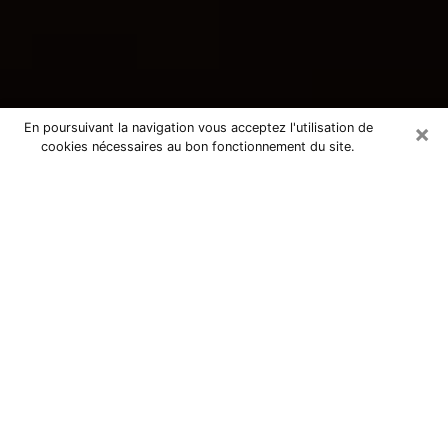
×
En poursuivant la navigation vous acceptez l'utilisation de
cookies nécessaires au bon fonctionnement du site.
Consultation avec une voyante
tarologue à Auvers-sur-Oise 95760