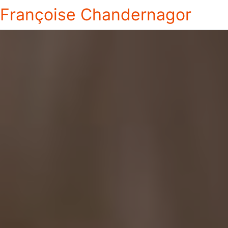
Françoise Chandernagor