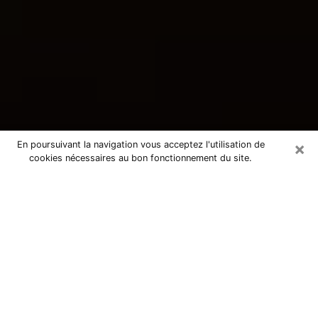
×
En poursuivant la navigation vous acceptez l'utilisation de
cookies nécessaires au bon fonctionnement du site.
Consultation avec une voyante
tarologue à Enghien-les-Bains
95880