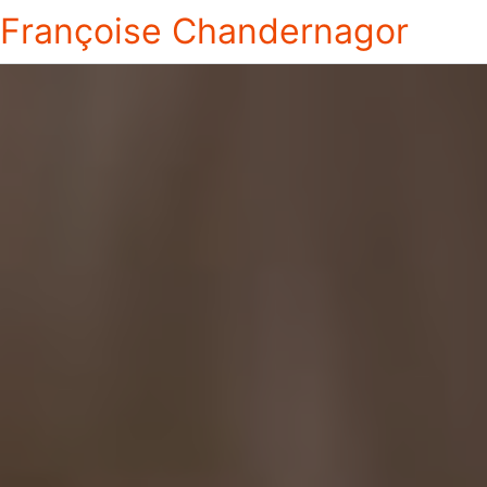
Françoise Chandernagor