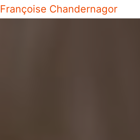
Françoise Chandernagor