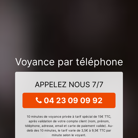
Voyance par téléphone
APPELEZ NOUS 7/7
04 23 09 09 92
10 minutes de voyance privée à tarif spécial de 15€ TTC,
après validation de votre compte client (nom, prénom,
téléphone, adresse, email et carte de paiement valide). Au-
delà des 10 minutes, le tarif varie de 3,5€ à 9,5€ TTC par
minute selon le voyant.