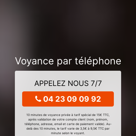
Voyance par téléphone
APPELEZ NOUS 7/7
04 23 09 09 92
10 minutes de voyance privée à tarif spécial de 15€ TTC,
après validation de votre compte client (nom, prénom,
téléphone, adresse, email et carte de paiement valide). Au-
delà des 10 minutes, le tarif varie de 3,5€ à 9,5€ TTC par
minute selon le voyant.