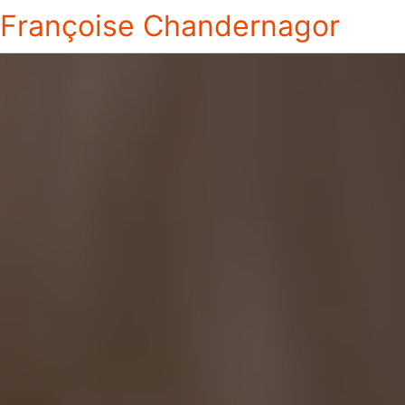
Françoise Chandernagor