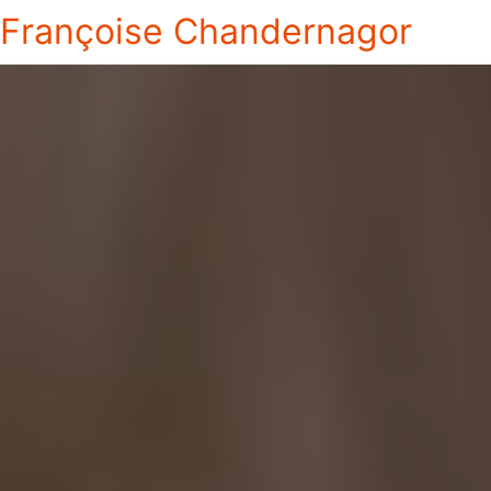
Françoise Chandernagor