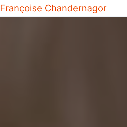
Françoise Chandernagor