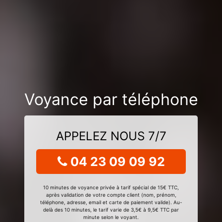
Voyance par téléphone
APPELEZ NOUS 7/7
04 23 09 09 92
10 minutes de voyance privée à tarif spécial de 15€ TTC,
après validation de votre compte client (nom, prénom,
téléphone, adresse, email et carte de paiement valide). Au-
delà des 10 minutes, le tarif varie de 3,5€ à 9,5€ TTC par
minute selon le voyant.