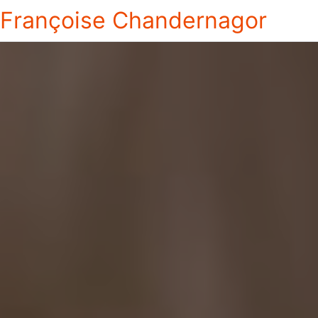
Françoise Chandernagor