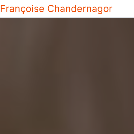
Françoise Chandernagor