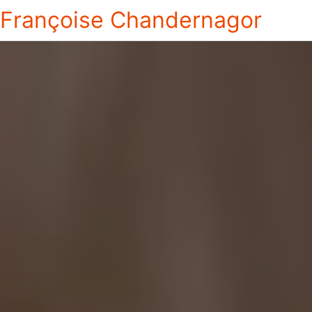
Françoise Chandernagor