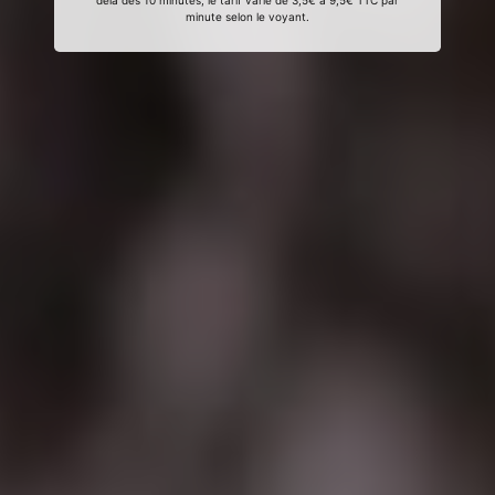
delà des 10 minutes, le tarif varie de 3,5€ à 9,5€ TTC par
minute selon le voyant.