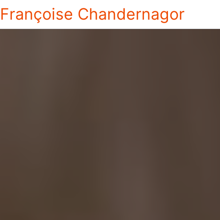
Françoise Chandernagor