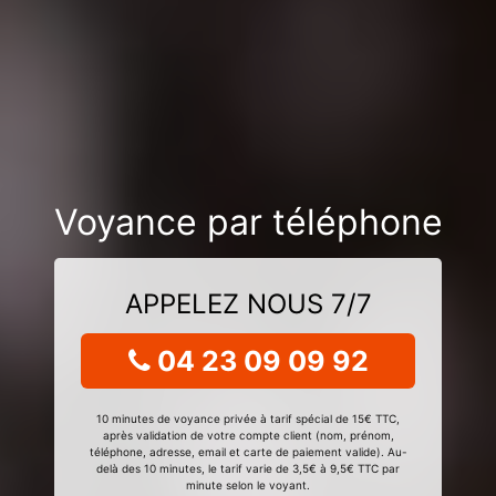
Voyance par téléphone
APPELEZ NOUS 7/7
04 23 09 09 92
10 minutes de voyance privée à tarif spécial de 15€ TTC,
après validation de votre compte client (nom, prénom,
téléphone, adresse, email et carte de paiement valide). Au-
delà des 10 minutes, le tarif varie de 3,5€ à 9,5€ TTC par
minute selon le voyant.