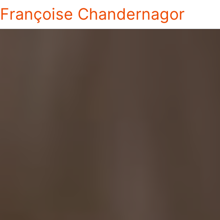
Françoise Chandernagor